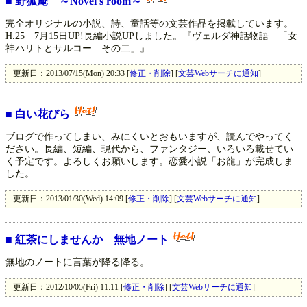
■
野狐庵 ～Novel's room～
完全オリジナルの小説、詩、童話等の文芸作品を掲載しています。
H.25 7月15日UP!長編小説UPしました。『ヴェルダ神話物語 「女
神ハリトとサルコー その二」』
更新日：2013/07/15(Mon) 20:33 [
修正・削除
] [
文芸Webサーチに通知
]
■
白い花びら
ブログで作ってしまい、みにくいとおもいますが、読んでやってく
ださい。長編、短編、現代から、ファンタジー、いろいろ載せてい
く予定です。よろしくお願いします。恋愛小説「お龍」が完成しま
した。
更新日：2013/01/30(Wed) 14:09 [
修正・削除
] [
文芸Webサーチに通知
]
■
紅茶にしませんか 無地ノート
無地のノートに言葉が降る降る。
更新日：2012/10/05(Fri) 11:11 [
修正・削除
] [
文芸Webサーチに通知
]