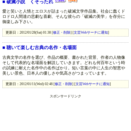
■
破滅小説 くそったれ
愛と笑いと人情とエロスが詰まった破滅文学作品集。社会に蠢くド
ロドロ人間達の悲劇な喜劇、そんな彼らの「破滅の美学」を存分に
御楽しみ下さい。
更新日：2012/01/28(Sat) 01:38 [
修正・削除
] [
文芸Webサーチに通知
]
■
聴いて楽しむ古典の名作・名場面
古典文学の名作を選び、作品の概要、書かれた背景、作者の人物像
そして代表的な名場面を解説していきます。どれも何百年という時
の試練に耐えた名作中の名作ばかり。短い言葉の中に人生の智恵や
美しい景色、日本人の優しさや気高さがつまっています。
更新日：2012/01/11(Wed) 02:48 [
修正・削除
] [
文芸Webサーチに通知
]
スポンサードリンク