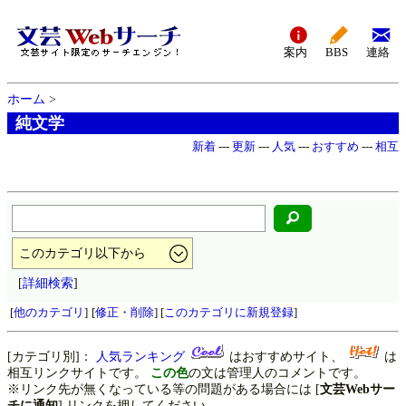
案内
BBS
連絡
ホーム
>
純文学
新着
---
更新
---
人気
---
おすすめ
---
相互
[
詳細検索
]
[
他のカテゴリ
]
[
修正・削除
] [
このカテゴリに新規登録
]
[カテゴリ別]：
人気ランキング
はおすすめサイト、
は
相互リンクサイトです。
この色
の文は管理人のコメントです。
※リンク先が無くなっている等の問題がある場合には [
文芸Webサー
チに通知
] リンクを押してください。