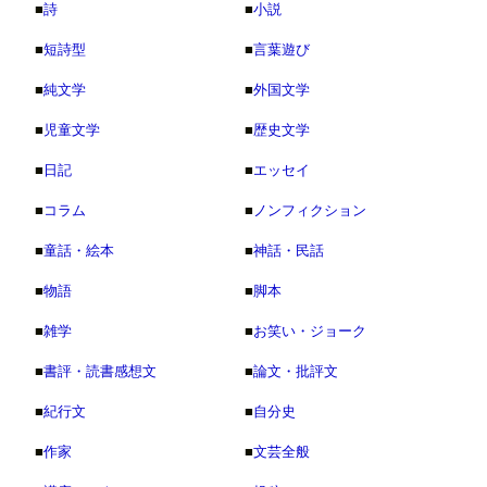
■
詩
■
小説
■
短詩型
■
言葉遊び
■
純文学
■
外国文学
■
児童文学
■
歴史文学
■
日記
■
エッセイ
■
コラム
■
ノンフィクション
■
童話・絵本
■
神話・民話
■
物語
■
脚本
■
雑学
■
お笑い・ジョーク
■
書評・読書感想文
■
論文・批評文
■
紀行文
■
自分史
■
作家
■
文芸全般