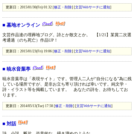
更新日：2015/01/30(Fri) 01:32 [
修正・削除
] [
文芸Webサーチに通知
]
■
墓地オンライン
文芸作品達の埋葬地ブログ。詩とか散文とか。 【1/21】某賞二次選
考通過（のち死亡）作品UP！
更新日：2015/01/23(Fri) 19:06 [
修正・削除
] [
文芸Webサーチに通知
]
■
暁水音葉亭
暁水音葉亭は「表現サイト」です。管理人二人が“自分になる”為に残
している場所ですが、是非お立ち寄り頂ければ幸いです。純文学・
詩・イラスト等を掲載しています。 あなたの詩を、お待ちしてお
ります。
更新日：2014/05/13(Tue) 17:58 [
修正・削除
] [
文芸Webサーチに通知
]
■
対話
詩、小説、断片。恣意的な、掃き溜めのような。