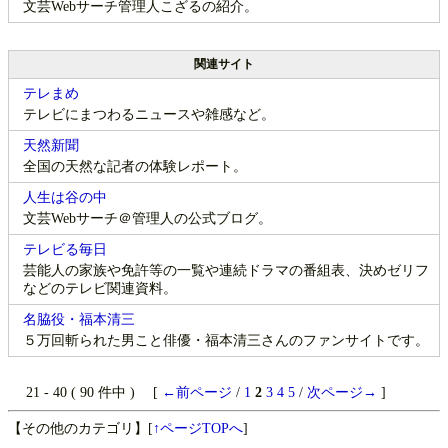
文芸Webサーチ管理人こざるの紹介。
関連サイト
テレまめ
テレビにまつわるニュースや雑感など。
天然新聞
全国の天然な記者の体験レポート。
人生は谷の中
文芸Webサーチ＠管理人の公式ブログ。
テレビる毎日
芸能人の家族や免許等の一覧や連続ドラマの番組表、決めゼリフ
などのテレビ関連資料。
名脇役・福本清三
５万回斬られた男こと俳優・福本清三さんのファンサイトです。
21 - 40 ( 90 件中 ) [
←前ページ
/
1
2
3
4
5
/
次ページ→
]
【その他のカテゴリ】
[
↑ページTOPへ
]