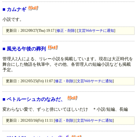
■
カムナギ
小説です。
更新日：2012/09/27(Thu) 19:17 [
修正・削除
] [
文芸Webサーチに通知
]
■
風光る午後の葬列
管理人2人による、リレー小説を掲載しています。現在は大正時代を
舞台にした物語を執筆中。その他、各管理人の短編小説なども掲載
予定。
更新日：2012/05/25(Fri) 11:07 [
修正・削除
] [
文芸Webサーチに通知
]
■
ペトルーシュカのなみだ、
変わらない愛で、ずっと傍にいてほしいだけ ＊小説/短編、長編
更新日：2012/03/16(Fri) 11:11 [
修正・削除
] [
文芸Webサーチに通知
]