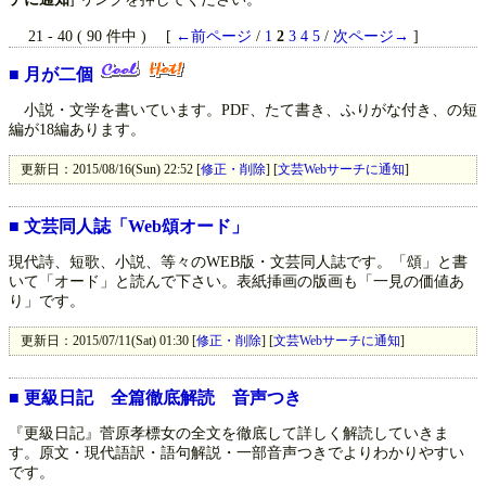
21 - 40 ( 90 件中 ) [
←前ページ
/
1
2
3
4
5
/
次ページ→
]
■
月が二個
小説・文学を書いています。PDF、たて書き、ふりがな付き、の短
編が18編あります。
更新日：2015/08/16(Sun) 22:52 [
修正・削除
] [
文芸Webサーチに通知
]
■
文芸同人誌「Web頌オード」
現代詩、短歌、小説、等々のWEB版・文芸同人誌です。「頌」と書
いて「オード」と読んで下さい。表紙挿画の版画も「一見の価値あ
り」です。
更新日：2015/07/11(Sat) 01:30 [
修正・削除
] [
文芸Webサーチに通知
]
■
更級日記 全篇徹底解読 音声つき
『更級日記』菅原孝標女の全文を徹底して詳しく解読していきま
す。原文・現代語訳・語句解説・一部音声つきでよりわかりやすい
です。