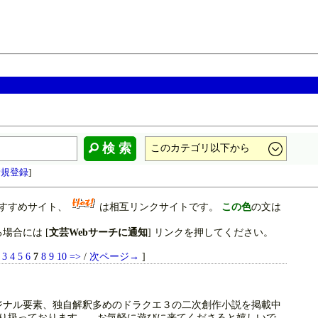
検 索
新規登録
]
すすめサイト、
は相互リンクサイトです。
この色
の文は
場合には [
文芸Webサーチに通知
] リンクを押してください。
3
4
5
6
7
8
9
10
=>
/
次ページ→
]
ナル要素、独自解釈多めのドラクエ３の二次創作小説を掲載中
も取り扱っております。 お気軽に遊びに来てくださると嬉しいで