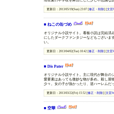
現在夏の中学校を舞台にした少し不思議な
更新日：2013/05/19(Sun) 23:07 [
修正・削除
] [
文芸
■
ねこの缶づめ
オリジナル小説サイト。看板小説は完結済み恋
にしたダークファンタジーなどもございま
い。
更新日：2013/04/02(Tue) 10:42 [
修正・削除
] [
文芸
■
Dis Pater
オリジナル小説サイト。主に現代が舞台のシ
愛要素はあっても微妙な物が多め。殺し屋
少々。女の子が強かったり、逆ハーレムだ
更新日：2013/03/22(Fri) 15:52 [
修正・削除
] [
文芸W
■
空華