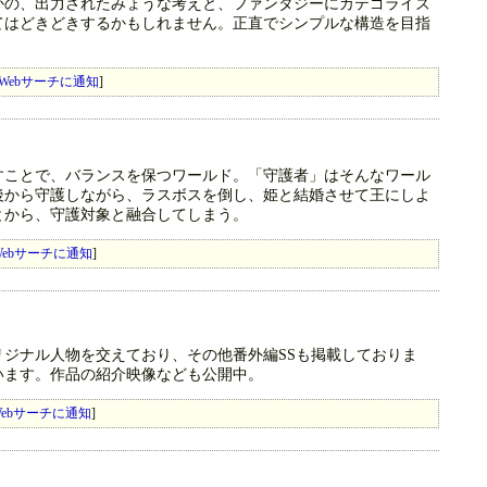
かの、出力されたみょうな考えと、ファンタジーにカテゴライズ
てはどきどきするかもしれません。正直でシンプルな構造を目指
Webサーチに通知
]
すことで、バランスを保つワールド。「守護者」はそんなワール
後から守護しながら、ラスボスを倒し、姫と結婚させて王にしよ
とから、守護対象と融合してしまう。
ebサーチに通知
]
ジナル人物を交えており、その他番外編SSも掲載しておりま
います。作品の紹介映像なども公開中。
ebサーチに通知
]