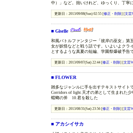
中）」など。拙いけれど、ゆっくり、丁寧
更新日：2013/09/08(Sun) 02:55 [
修正・削除
] [
文芸
■
Giselle
和風バトルファンタジー「彼岸の巫女」第
女が妖怪などと戦う話です。いよいよクラ
とするような真夏の短編、学園祭爆破予告
更新日：2013/09/07(Sat) 22:44 [
修正・削除
] [
文芸W
■
FLOWER
雑多なジャンルに手を出すテキストサイト
Corridors of light.天才の弟として
蟷螂の斧 10.君を殺した
更新日：2013/08/31(Sat) 23:56 [
修正・削除
] [
文芸W
■
アカシイサカ