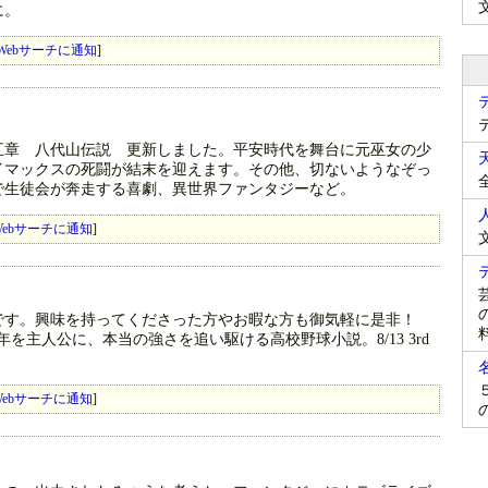
に。
Webサーチに通知
]
五章 八代山伝説 更新しました。平安時代を舞台に元巫女の少
イマックスの死闘が結末を迎えます。その他、切ないようなぞっ
で生徒会が奔走する喜劇、異世界ファンタジーなど。
ebサーチに通知
]
です。興味を持ってくださった方やお暇な方も御気軽に是非！
生まれた少年を主人公に、本当の強さを追い駆ける高校野球小説。8/13 3rd
ebサーチに通知
]