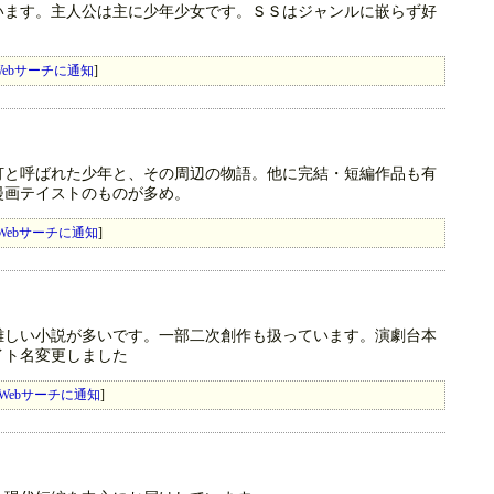
います。主人公は主に少年少女です。ＳＳはジャンルに嵌らず好
ebサーチに通知
]
灯と呼ばれた少年と、その周辺の物語。他に完結・短編作品も有
漫画テイストのものが多め。
Webサーチに通知
]
難しい小説が多いです。一部二次創作も扱っています。演劇台本
イト名変更しました
Webサーチに通知
]