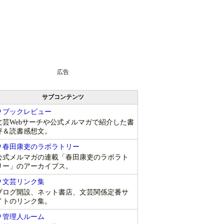
広告
サブコンテンツ
ブックレビュー
文芸Webサーチや公式メルマガで紹介した書
評＆読書感想文。
春田康吏のラボラトリー
公式メルマガの連載「春田康吏のラボラト
リー」のアーカイブス。
文芸リンク集
ブログ開設、ネット書店、文芸関係定番サ
イトのリンク集。
管理人ルーム