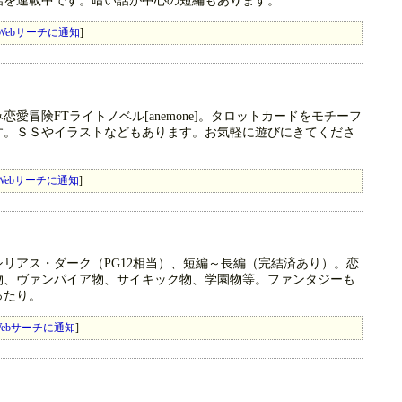
話を連載中です。暗い話が中心の短編もあります。
Webサーチに通知
]
愛冒険FTライトノベル[anemone]。タロットカードをモチーフ
す。ＳＳやイラストなどもあります。お気軽に遊びにきてくださ
Webサーチに通知
]
リアス・ダーク（PG12相当）、短編～長編（完結済あり）。恋
物、ヴァンパイア物、サイキック物、学園物等。ファンタジーも
ったり。
ebサーチに通知
]