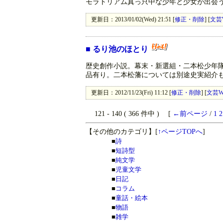
モラトリアム真っ只中な少年と少女が出会
更新日：2013/01/02(Wed) 21:51 [
修正・削除
] [
文芸
■
るり池のほとり
歴史創作小説。幕末・新選組・二本松少年
品有り。二本松藩については別途史実紹介
更新日：2012/11/23(Fri) 11:12 [
修正・削除
] [
文芸W
121 - 140 ( 366 件中 ) [
←前ページ
/
1
2
【その他のカテゴリ】
[
↑ページTOPへ
]
■
詩
■
短詩型
■
純文学
■
児童文学
■
日記
■
コラム
■
童話・絵本
■
物語
■
雑学