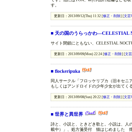
す。
更新日：2013/09/12(Thu) 11:32 [
修正・削除
] [
文芸
■
天の国のうらっかわ―CELESTIAL 
サイト閉鎖にともない、CELESTIAL NO
更新日：2013/09/09(Mon) 22:24 [
修正・削除
] [
文芸
■
flockeripuka
同人サークル「フロッケリプカ（旧キセニ
もしくはアンドロイドの少年少女が出てく
更新日：2013/09/08(Sun) 20:22 [
修正・削除
] [
文芸
■
世界と異世界
詩と、小説と、ときどき歌と。小説は、人
載中）」、処方箋受付 猫はじめました 