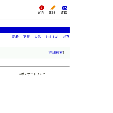
案内
BBS
連絡
新着
---
更新
---
人気
---
おすすめ
---
相互
[
詳細検索
]
スポンサードリンク