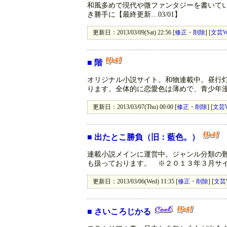
和風多めで現代や微ファンタジーを書いて
き勝手に【最終更新…03/01】
更新日：2013/03/09(Sat) 22:56 [
修正・削除
] [
文芸W
■
階
オリジナル小説サイト。和物連載中。昼行
ります。全体的に恋愛色は薄めで、青少年
更新日：2013/03/07(Thu) 00:00 [
修正・削除
] [
文芸
■
出たとこ勝負（旧：藍色。）
連載小説メインに運営中。ジャンル分類の
も扱っております。 ※２０１３年３月サ
更新日：2013/03/06(Wed) 11:35 [
修正・削除
] [
文芸
■
さいころじかる