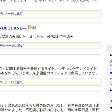
Webサーチに通知
]
NOCTURNE―
CTURNEの再掲いたしました☆ 外伝2まで完結ｗ
Webサーチに通知
]
ア)」に関する情報を発信するサイト。少年少女かアンドロイド、
る本を作っています。東京開催のコミティアに出展しています。
Webサーチに通知
]
の子と禁忌の恋に落ちた神の娘のおはなし「異界を渡る物語（連
煙草やめました～不思議なお店のおはなし「雨の水曜日堂（連載