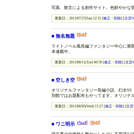
写真、散文による創作サイト。色鮮やかな
更新日：2013/07/27(Sat) 12:31 [
修正・削除
] [
文芸W
■
無名無題
ライトノベル風長編ファンタジー中心に展
本連載中。
更新日：2013/06/11(Tue) 00:50 [
修正・削除
] [
文芸
■
空しき空
オリジナルファンタジー長編小説、幻水SS
別館ではお題配布もやってます。オリジナ
更新日：2013/06/05(Wed) 15:27 [
修正・削除
] [
文芸
■
ワニ明示