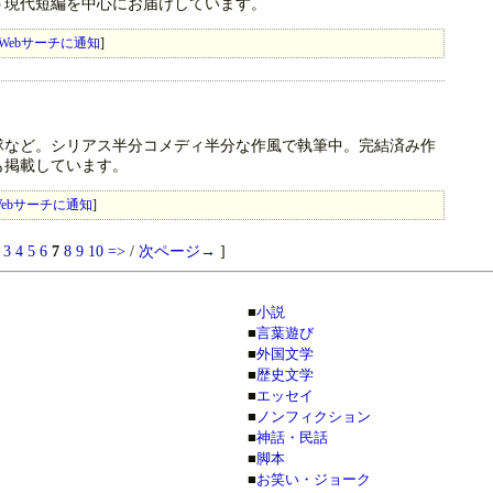
う現代短編を中心にお届けしています。
Webサーチに通知
]
隊など。シリアス半分コメディ半分な作風で執筆中。完結済み作
も掲載しています。
ebサーチに通知
]
3
4
5
6
7
8
9
10
=>
/
次ページ→
]
■
小説
■
言葉遊び
■
外国文学
■
歴史文学
■
エッセイ
■
ノンフィクション
■
神話・民話
■
脚本
■
お笑い・ジョーク