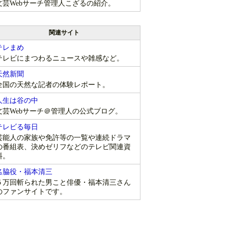
文芸Webサーチ管理人こざるの紹介。
関連サイト
テレまめ
テレビにまつわるニュースや雑感など。
天然新聞
全国の天然な記者の体験レポート。
人生は谷の中
文芸Webサーチ＠管理人の公式ブログ。
テレビる毎日
芸能人の家族や免許等の一覧や連続ドラマ
の番組表、決めゼリフなどのテレビ関連資
料。
名脇役・福本清三
５万回斬られた男こと俳優・福本清三さん
のファンサイトです。