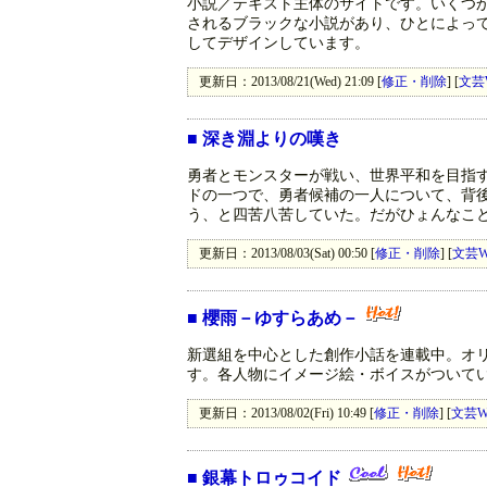
小説／テキスト主体のサイトです。いくつ
されるブラックな小説があり、ひとによっ
してデザインしています。
更新日：2013/08/21(Wed) 21:09 [
修正・削除
] [
文芸
■
深き淵よりの嘆き
勇者とモンスターが戦い、世界平和を目指
ドの一つで、勇者候補の一人について、背
う、と四苦八苦していた。だがひょんなこ
更新日：2013/08/03(Sat) 00:50 [
修正・削除
] [
文芸W
■
櫻雨－ゆすらあめ－
新選組を中心とした創作小話を連載中。オリ
す。各人物にイメージ絵・ボイスがついて
更新日：2013/08/02(Fri) 10:49 [
修正・削除
] [
文芸W
■
銀幕トロゥコイド