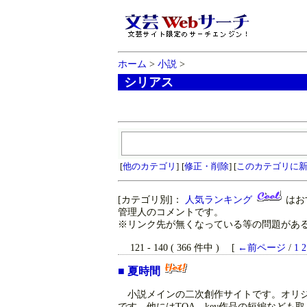
ホーム
>
小説
>
シリアス
[
他のカテゴリ
]
[
修正・削除
] [
このカテゴリに
[カテゴリ別]：
人気ランキング
はお
管理人のコメントです。
※リンク先が無くなっている等の問題がある
121 - 140 ( 366 件中 ) [
←前ページ
/
1
2
■
夏時間
小説メインの二次創作サイトです。オリジ
です。他にはTOA、key作品の短編など