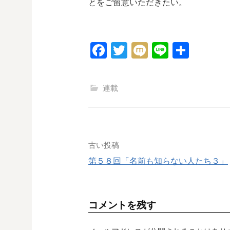
とをご留意いただきたい。
F
T
M
Li
共
a
wi
ixi
n
有
c
tt
e
連載
e
er
b
o
o
投
古い投稿
k
第５８回「名前も知らない人たち３」
稿
ナ
コメントを残す
ビ