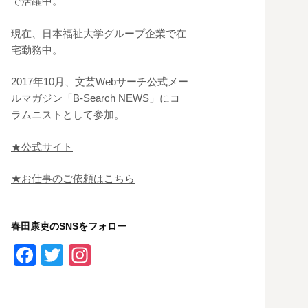
で活躍中。
現在、日本福祉大学グループ企業で在
宅勤務中。
2017年10月、文芸Webサーチ公式メー
ルマガジン「B-Search NEWS」にコ
ラムニストとして参加。
★公式サイト
★お仕事のご依頼はこちら
春田康吏のSNSをフォロー
F
T
In
a
wi
st
c
tt
a