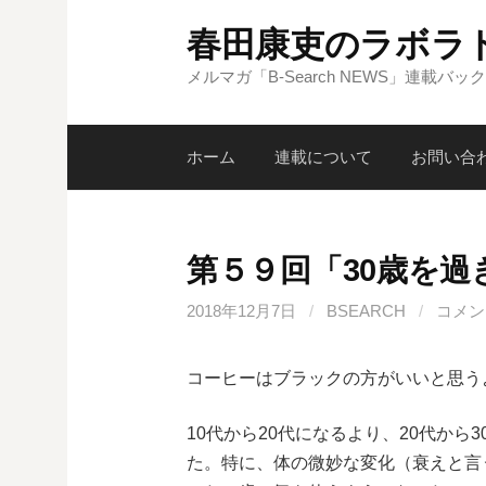
コ
春田康吏のラボラ
ン
テ
メルマガ「B-Search NEWS」連載バッ
ン
ツ
ホーム
連載について
お問い合
へ
ス
キ
ッ
第５９回「30歳を
プ
2018年12月7日
/
BSEARCH
/
コメン
コーヒーはブラックの方がいいと思う
10代から20代になるより、20代か
た。特に、体の微妙な変化（衰えと言