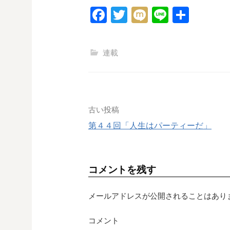
F
T
M
Li
共
a
wi
ixi
n
有
c
tt
e
連載
e
er
b
o
o
投
古い投稿
k
第４４回「人生はパーティーだ」
稿
ナ
コメントを残す
ビ
ゲ
メールアドレスが公開されることはあり
ー
コメント