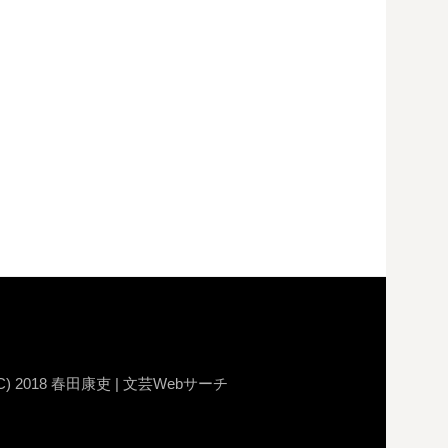
e
er
gr
b
a
o
m
o
k
C) 2018 春田康吏 | 文芸Webサーチ