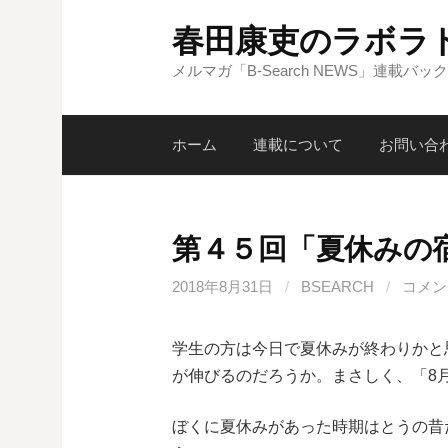
コ
春田康吏のラボラ
ン
テ
メルマガ「B-Search NEWS」連載バッ
ン
ツ
ホーム
連載について
お問い合
へ
ス
キ
ッ
第４５回「夏休みの
プ
2018年8月31日
/
BSEARCH
/
コメン
学生の方は今日で夏休みが終わりかと
が伸びるのだろうか。まさしく、「8月
ぼくに夏休みがあった時期はとうの昔