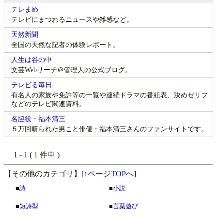
テレまめ
テレビにまつわるニュースや雑感など。
天然新聞
全国の天然な記者の体験レポート。
人生は谷の中
文芸Webサーチ＠管理人の公式ブログ。
テレビる毎日
有名人の家族や免許等の一覧や連続ドラマの番組表、決めゼリフ
などのテレビ関連資料。
名脇役・福本清三
５万回斬られた男こと俳優・福本清三さんのファンサイトです。
1 - 1 ( 1 件中 )
【その他のカテゴリ】
[
↑ページTOPへ
]
■
詩
■
小説
■
短詩型
■
言葉遊び