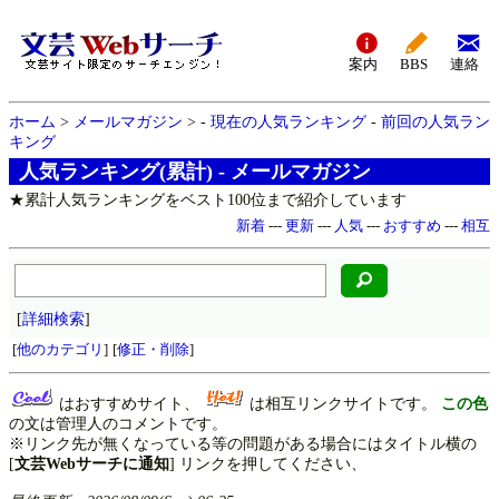
案内
BBS
連絡
ホーム
>
メールマガジン
> -
現在の人気ランキング
-
前回の人気ラン
キング
人気ランキング(累計) - メールマガジン
★累計人気ランキングをベスト100位まで紹介しています
新着
---
更新
---
人気
---
おすすめ
---
相互
[
詳細検索
]
[
他のカテゴリ
]
[
修正・削除
]
はおすすめサイト、
は相互リンクサイトです。
この色
の文は管理人のコメントです。
※リンク先が無くなっている等の問題がある場合にはタイトル横の
[
文芸Webサーチに通知
] リンクを押してください、