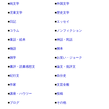
■
純文学
■
外国文学
■
児童文学
■
歴史文学
■
日記
■
エッセイ
■
コラム
■
ノンフィクション
■
童話・絵本
■
神話・民話
■
物語
■
脚本
■
雑学
■
お笑い・ジョーク
■
書評・読書感想文
■
論文・批評文
■
紀行文
■
自分史
■
作家
■
文芸全般
■
講座・ハウツー
■
投稿
■
ブログ
■
その他