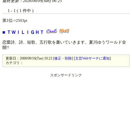
最終更新：2026/08/09(Sun) 06:25
1 - 1 ( 1 件中 )
第1位
->2503pt
■
ＴＷＩＬＩＧＨＴ
恋愛詩、詩、短歌、五行歌を書いていきます。夏川ゆうワールド全
開!!
更新日：2008/09/16(Tue) 10:23 [
修正・削除
] [
文芸Webサーチに通知
]
カテゴリ：
スポンサードリンク