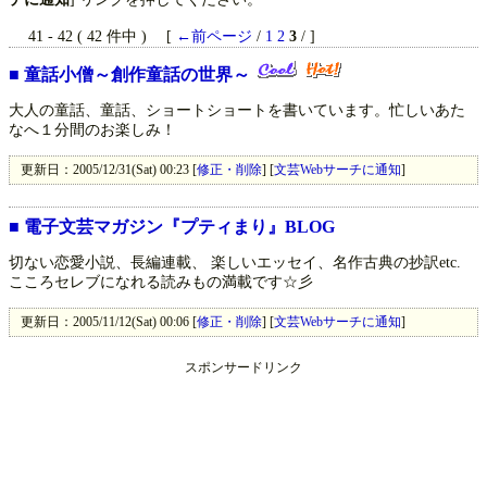
41 - 42 ( 42 件中 ) [
←前ページ
/
1
2
3
/ ]
■
童話小僧～創作童話の世界～
大人の童話、童話、ショートショートを書いています。忙しいあた
なへ１分間のお楽しみ！
更新日：2005/12/31(Sat) 00:23 [
修正・削除
] [
文芸Webサーチに通知
]
■
電子文芸マガジン『プティまり』BLOG
切ない恋愛小説、長編連載、 楽しいエッセイ、名作古典の抄訳etc.
こころセレブになれる読みもの満載です☆彡
更新日：2005/11/12(Sat) 00:06 [
修正・削除
] [
文芸Webサーチに通知
]
スポンサードリンク