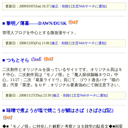
更新日：2009/03/07(Sat) 16:37 [
修正・削除
] [
文芸Webサーチに通知
]
■
黎明／薄暮――DAWN/DUSK
管理人ブログを中心とする微放漫サイト。
更新日：2008/12/05(Fri) 11:06 [
修正・削除
] [
文芸Webサーチに通知
]
■
つちとそら
二次創作とオリジナルを扱っているサイトです。オリジナル頁はＳ
Ｆ中心、二次創作頁は『モノノ怪』と『魔人探偵脳噛ネウロ』中
心。11/27：二次『葛葉ライドウ』頁にて、ゴウト過去バナ『猫の
道』弐章『業塗』をＵＰ．オリジナル要素強めにて御注意下さい。
更新日：2008/11/27(Thu) 23:39 [
修正・削除
] [
文芸Webサーチに通知
]
■
味噌で煮ようが塩で焼こうが鯖はさば（さばさば記）
◆■『モノノ怪』に特化した解釈と考察とヨタ雑学の駄長文◆■相変