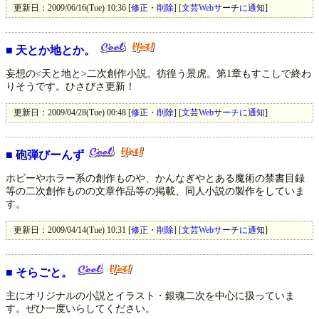
更新日：2009/06/16(Tue) 10:36 [
修正・削除
] [
文芸Webサーチに通知
]
■
天とか地とか。
妄想の<天と地と>二次創作小説。彷徨う景虎。第1章もすこしで終わ
りそうです。ひさびさ更新！
更新日：2009/04/28(Tue) 00:48 [
修正・削除
] [
文芸Webサーチに通知
]
■
砲弾びーんず
ホビーやホラー系の創作ものや、かんなぎやとある魔術の禁書目録
等の二次創作ものの文章作品等の掲載、同人小説の製作をしていま
す。
更新日：2009/04/14(Tue) 10:31 [
修正・削除
] [
文芸Webサーチに通知
]
■
そらごと。
主にオリジナルの小説とイラスト・銀魂二次を中心に扱っていま
す。ぜひ一度いらしてください。