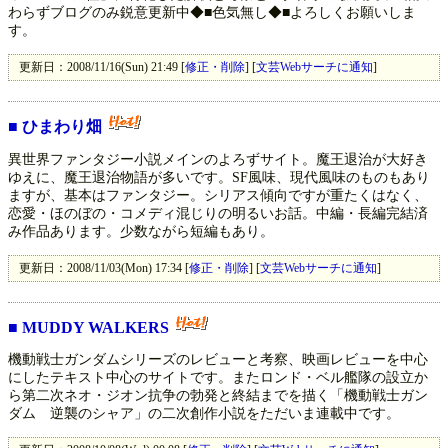
わらずブログのみ鋭意更新中◆■色気無し◆■よろしくお願いしま
す。
更新日：2008/11/16(Sun) 21:49 [
修正・削除
] [
文芸Webサーチに通知
]
■
ひまわり畑
異世界ファンタジー小説メインのよろずサイト。魔王退治が大好き
ゆえに、魔王退治物語が多いです。SF風味、現代風味のものもあり
ますが、基本はファンタジー。シリアス傾向ですが重たくはなく、
恋愛・ほのぼの・コメディ混じりの明るいお話。中編・長編完結済
み作品あります。少数ながら短編もあり。
更新日：2008/11/03(Mon) 17:34 [
修正・削除
] [
文芸Webサーチに通知
]
■
MUDDY WALKERS
機動戦士ガンダムシリーズのレビューと考察、映画レビューを中心
にしたテキスト中心のサイトです。またロンド・ベル艦隊の設立か
ら第二次ネオ・ジオン抗争の勃発と終結までを描く「機動戦士ガン
ダム 逆襲のシャア」の二次創作小説をただいま連載中です。