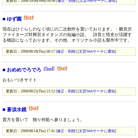
更新日：2008/10/08(Wed) 00:08 [
修正・削除
] [
文芸Webサーチに通知
]
■
ゆず園
現在はひぐらしのなく頃にの二次創作を置いております。・雛見沢
ファイターズ対興宮タイタンズの短編小説。 詩音と悟史が活躍す
る物語になっております。その他、オリジナル小説も製作中です。
更新日：2008/08/28(Thu) 00:17 [
修正・削除
] [
文芸Webサーチに通知
]
■
おめめでろでろ
おもいつきサイト
更新日：2008/08/21(Thu) 23:12 [
修正・削除
] [
文芸Webサーチに通知
]
■
蒼涙水鏡
貴方を置いて 独り何処へ参りましょう。
更新日：2008/08/14(Thu) 17:41 [
修正・削除
] [
文芸Webサーチに通知
]