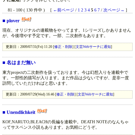
81 - 100 ( 130 件中 ) [
←前ページ
/
1
2
3
4
5
6
7
/
次ページ→
]
■
plover
現在、オリジナルの連載物をやってます。1シリーズしかありません
が、今後増やす予定です。一部、二次創作もあります。
更新日：2009/07/31(Fri) 11:20 [
修正・削除
] [
文芸Webサーチに通知
]
■
名はまだ無い
東方projectの二次創作を扱っております。今は幻想入りを連載中で
す。一部性的描写が入ります。まだ作品は少ないですが、是非一度
訪問していただければと思います。
更新日：2009/07/29(Wed) 16:46 [
修正・削除
] [
文芸Webサーチに通知
]
■
Unendlichkeit
KOF,NARUTO,BLEACHの長編を連載中。DEATH NOTEのなんちゃ
ってサスペンス小説もあります。お気軽にどうぞ。