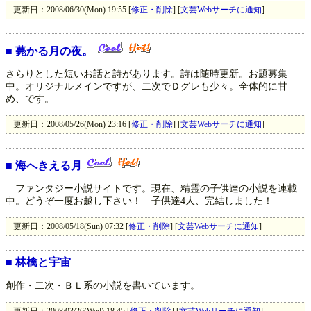
更新日：2008/06/30(Mon) 19:55 [
修正・削除
] [
文芸Webサーチに通知
]
■
薨かる月の夜。
さらりとした短いお話と詩があります。詩は随時更新。お題募集
中。オリジナルメインですが、二次でＤグレも少々。全体的に甘
め、です。
更新日：2008/05/26(Mon) 23:16 [
修正・削除
] [
文芸Webサーチに通知
]
■
海へきえる月
ファンタジー小説サイトです。現在、精霊の子供達の小説を連載
中。どうぞ一度お越し下さい！ 子供達4人、完結しました！
更新日：2008/05/18(Sun) 07:32 [
修正・削除
] [
文芸Webサーチに通知
]
■
林檎と宇宙
創作・二次・ＢＬ系の小説を書いています。