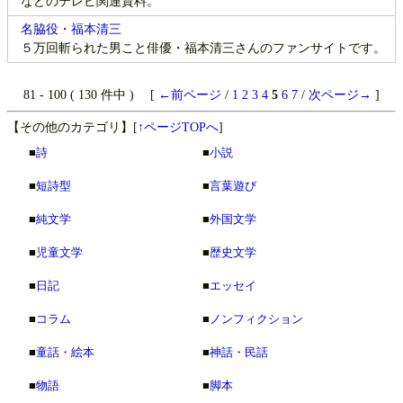
などのテレビ関連資料。
名脇役・福本清三
５万回斬られた男こと俳優・福本清三さんのファンサイトです。
81 - 100 ( 130 件中 ) [
←前ページ
/
1
2
3
4
5
6
7
/
次ページ→
]
【その他のカテゴリ】
[
↑ページTOPへ
]
■
詩
■
小説
■
短詩型
■
言葉遊び
■
純文学
■
外国文学
■
児童文学
■
歴史文学
■
日記
■
エッセイ
■
コラム
■
ノンフィクション
■
童話・絵本
■
神話・民話
■
物語
■
脚本