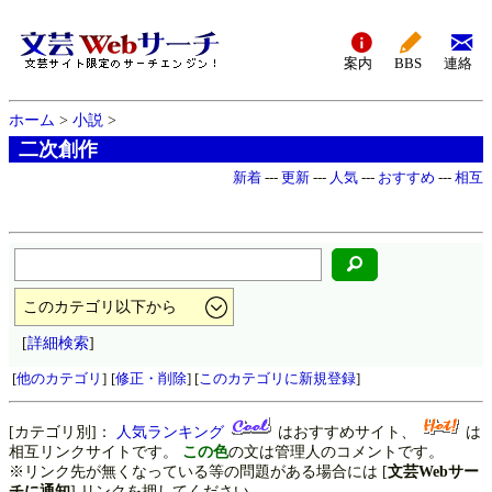
案内
BBS
連絡
ホーム
>
小説
>
二次創作
新着
---
更新
---
人気
---
おすすめ
---
相互
[
詳細検索
]
[
他のカテゴリ
]
[
修正・削除
] [
このカテゴリに新規登録
]
[カテゴリ別]：
人気ランキング
はおすすめサイト、
は
相互リンクサイトです。
この色
の文は管理人のコメントです。
※リンク先が無くなっている等の問題がある場合には [
文芸Webサー
チに通知
] リンクを押してください。