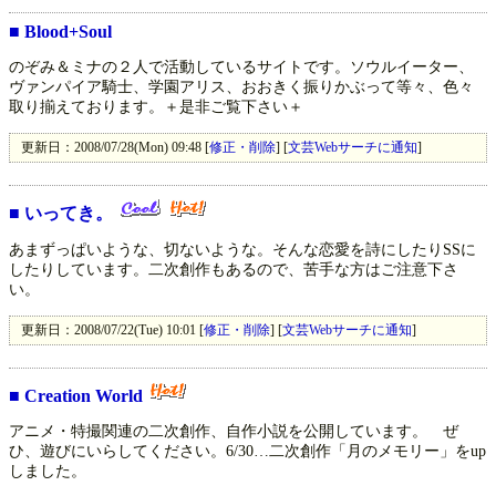
■
Blood+Soul
のぞみ＆ミナの２人で活動しているサイトです。ソウルイーター、
ヴァンパイア騎士、学園アリス、おおきく振りかぶって等々、色々
取り揃えております。＋是非ご覧下さい＋
更新日：2008/07/28(Mon) 09:48 [
修正・削除
] [
文芸Webサーチに通知
]
■
いってき。
あまずっぱいような、切ないような。そんな恋愛を詩にしたりSSに
したりしています。二次創作もあるので、苦手な方はご注意下さ
い。
更新日：2008/07/22(Tue) 10:01 [
修正・削除
] [
文芸Webサーチに通知
]
■
Creation World
アニメ・特撮関連の二次創作、自作小説を公開しています。 ぜ
ひ、遊びにいらしてください。6/30…二次創作「月のメモリー」をup
しました。