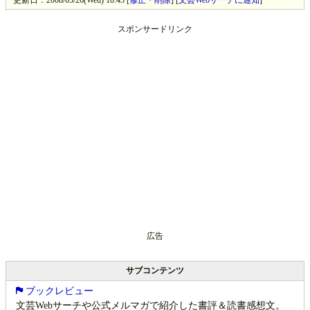
更新日：2008/03/26(Wed) 18:45 [
修正・削除
] [
文芸Webサーチに通知
]
スポンサードリンク
広告
サブコンテンツ
ブックレビュー
文芸Webサーチや公式メルマガで紹介した書評＆読書感想文。