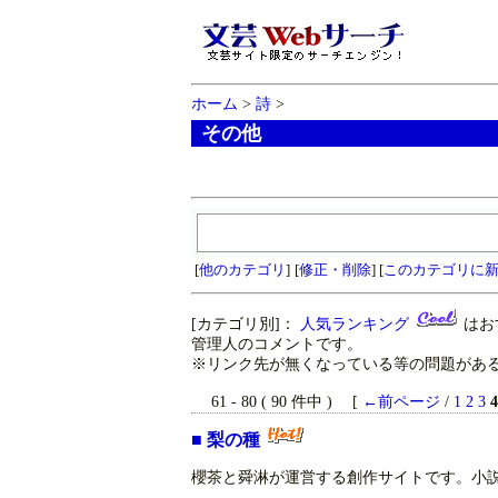
ホーム
>
詩
>
その他
[
他のカテゴリ
]
[
修正・削除
] [
このカテゴリに
[カテゴリ別]：
人気ランキング
はお
管理人のコメントです。
※リンク先が無くなっている等の問題がある
61 - 80 ( 90 件中 ) [
←前ページ
/
1
2
3
4
■
梨の種
櫻茶と舜淋が運営する創作サイトです。小説