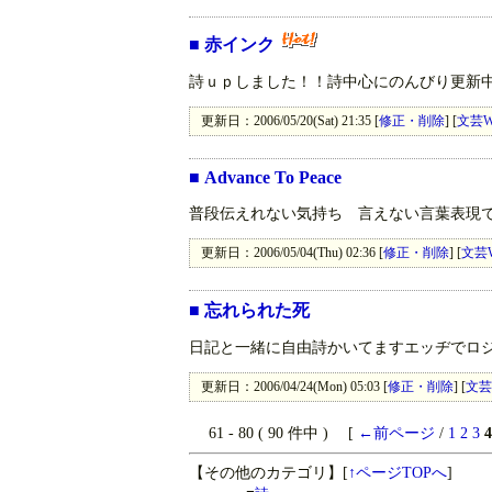
■
赤インク
詩ｕｐしました！！詩中心にのんびり更新
更新日：2006/05/20(Sat) 21:35 [
修正・削除
] [
文芸W
■
Advance To Peace
普段伝えれない気持ち 言えない言葉表現
更新日：2006/05/04(Thu) 02:36 [
修正・削除
] [
文芸
■
忘れられた死
日記と一緒に自由詩かいてますエッヂでロ
更新日：2006/04/24(Mon) 05:03 [
修正・削除
] [
文芸
61 - 80 ( 90 件中 ) [
←前ページ
/
1
2
3
4
【その他のカテゴリ】
[
↑ページTOPへ
]