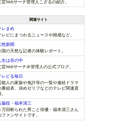
文芸Webサーチ管理人こざるの紹介。
関連サイト
テレまめ
テレビにまつわるニュースや雑感など。
天然新聞
全国の天然な記者の体験レポート。
人生は谷の中
文芸Webサーチ＠管理人の公式ブログ。
テレビる毎日
芸能人の家族や免許等の一覧や連続ドラマ
の番組表、決めゼリフなどのテレビ関連資
料。
名脇役・福本清三
５万回斬られた男こと俳優・福本清三さん
のファンサイトです。