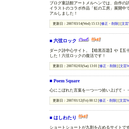
ブログ童話館アートメルヘンでは、自作の
イラストのコラボ作品「虹の工房」展開中
アルしました！
更新日：2007/03/14(Wed) 15:13 [
修正・削除
] [
文芸
■
六弦ロック
ダーク詩中心サイト。【暗黒百題】や【五
した！六弦ロックの復活です！
更新日：2007/02/03(Sat) 13:01 [
修正・削除
] [
文芸W
■
Poem Square
心にこぼれた言葉を一つ一つ拾い上げて・
更新日：2007/01/12(Fri) 00:12 [
修正・削除
] [
文芸W
■
はしわたり
ショートショートが九割を占めるサイトです