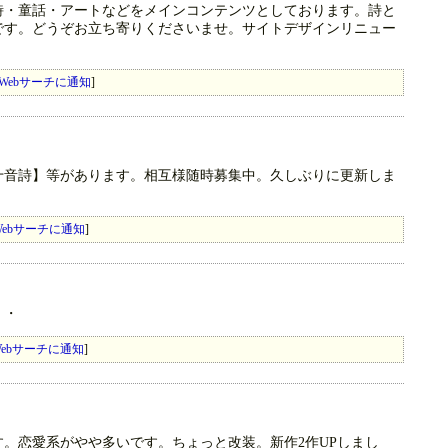
詩・童話・アートなどをメインコンテンツとしております。詩と
です。どうぞお立ち寄りくださいませ。サイトデザインリニュー
Webサーチに通知
]
十音詩】等があります。相互様随時募集中。久しぶりに更新しま
ebサーチに通知
]
・・
ebサーチに通知
]
。恋愛系がやや多いです。ちょっと改装。新作2作UPしまし