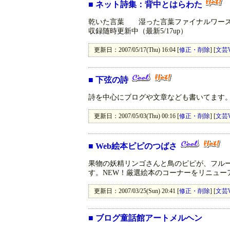
■
ネット詩集：背中とはらわた
乾いた言葉 湿った言葉ファイナルワーズ
収録随時更新中（最新5/17up）
更新日：2007/05/17(Thu) 16:04 [
修正・削除
] [
文芸
■
下弦の詩
詩を中心にブログや文章なども書いてます
更新日：2007/05/03(Thu) 00:16 [
修正・削除
] [
文芸
■
Web絵本ピピのつばさ
果物の妖精リンゴさんと鳥のピピが、フル
す。NEW！厳選絵本のコーナーをリニュー
更新日：2007/03/25(Sun) 20:41 [
修正・削除
] [
文芸
■
ブログ童話館アートメルヘン