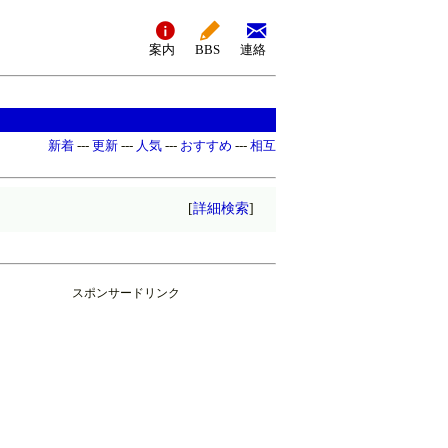
案内
BBS
連絡
新着
---
更新
---
人気
---
おすすめ
---
相互
[
詳細検索
]
スポンサードリンク