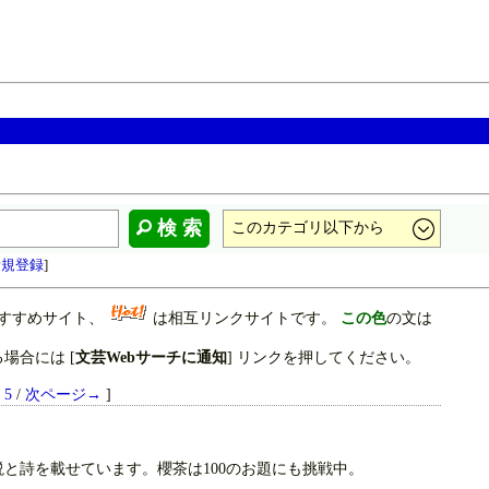
検 索
新規登録
]
すすめサイト、
は相互リンクサイトです。
この色
の文は
場合には [
文芸Webサーチに通知
] リンクを押してください。
5
/
次ページ→
]
と詩を載せています。櫻茶は100のお題にも挑戦中。