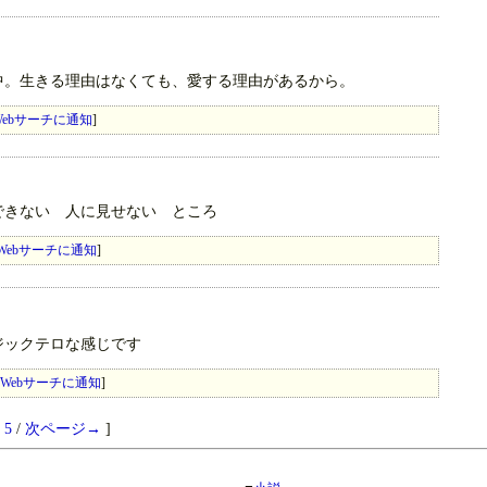
中。生きる理由はなくても、愛する理由があるから。
ebサーチに通知
]
できない 人に見せない ところ
Webサーチに通知
]
ジックテロな感じです
Webサーチに通知
]
5
/
次ページ→
]