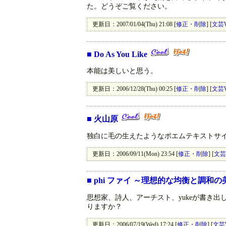
た。どうぞご覧ください。
更新日：2007/01/04(Thu) 21:08 [
修正・削除
] [
文芸
■
Do As You Like
本能は美しいと思う。
更新日：2006/12/28(Thu) 00:25 [
修正・削除
] [
文芸
■
火山原
独白に毛の生えたようなポエムテキストサ
更新日：2006/09/11(Mon) 23:54 [
修正・削除
] [
文芸
■
phi ファイ ～理想的な均衡と調和の美～
思想家、詩人、アーチスト、yukeが書き
りますか？
更新日：2006/07/19(Wed) 17:24 [
修正・削除
] [
文芸