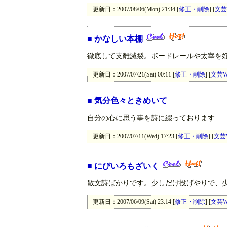
更新日：2007/08/06(Mon) 21:34 [
修正・削除
] [
文芸
■
かなしい本棚
徹底して支離滅裂。ボードレールや太宰を
更新日：2007/07/21(Sat) 00:11 [
修正・削除
] [
文芸W
■
気分色々ときめいて
自分の心に思う事を詩に綴っております
更新日：2007/07/11(Wed) 17:23 [
修正・削除
] [
文芸
■
にびいろもざいく
散文詩ばかりです。少しだけ投げやりで、
更新日：2007/06/09(Sat) 23:14 [
修正・削除
] [
文芸W