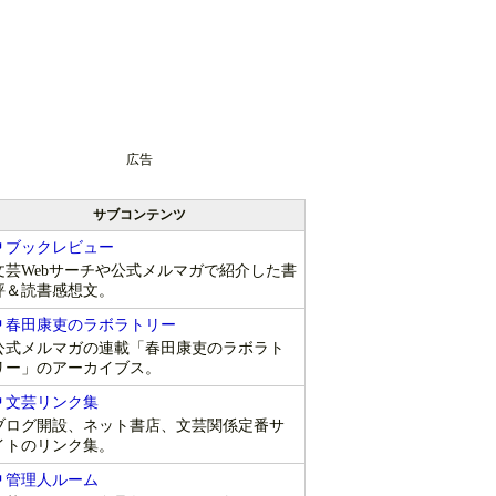
広告
サブコンテンツ
ブックレビュー
文芸Webサーチや公式メルマガで紹介した書
評＆読書感想文。
春田康吏のラボラトリー
公式メルマガの連載「春田康吏のラボラト
リー」のアーカイブス。
文芸リンク集
ブログ開設、ネット書店、文芸関係定番サ
イトのリンク集。
管理人ルーム