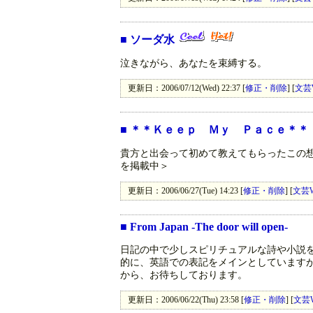
■
ソーダ水
泣きながら、あなたを束縛する。
更新日：2006/07/12(Wed) 22:37 [
修正・削除
] [
文芸
■
＊＊Ｋｅｅｐ Ｍｙ Ｐａｃｅ＊＊
貴方と出会って初めて教えてもらったこの
を掲載中＞
更新日：2006/06/27(Tue) 14:23 [
修正・削除
] [
文芸
■
From Japan -The door will open-
日記の中で少しスピリチュアルな詩や小説
的に、英語での表記をメインとしています
から、お待ちしております。
更新日：2006/06/22(Thu) 23:58 [
修正・削除
] [
文芸