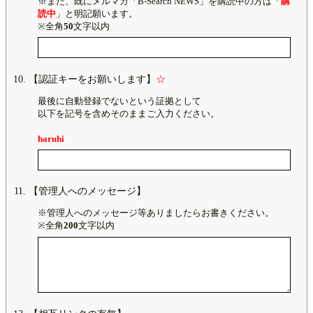
※また、既にメルマガ「B-Search NEWS」を購読中の方は「
購
読中
」と明記願います。
※全角
50
文字以内
【認証キーをお願いします】
☆
最後に自動登録でないという証拠として
以下を記号を含めそのままご入力ください。
haruhi
【管理人へのメッセージ】
※管理人へのメッセージ等ありましたらお書きください。
※全角
200
文字以内