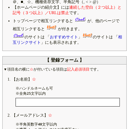
＠、■、☆、機種依存文字、半角記号（, < > @）
【ホームページの紹介文】には
連続した空白（２つ以上）と
記号（３つ以上）／URLは禁止
です。
トップページで相互リンクすると
が、他のページで
相互リンクすると
が付きます。
のサイトは 「
おすすめサイト
」
のサイトは 「
相
互リンクサイト
」にも表示されます。
【 登録フォーム 】
▼項目名の横に
☆
が付いている項目は
記入必須項目
です。
【お名前】
☆
※ハンドルネームも可
※全角
25
文字以内
【メールアドレス】
☆
※半角英数字
40
文字以内