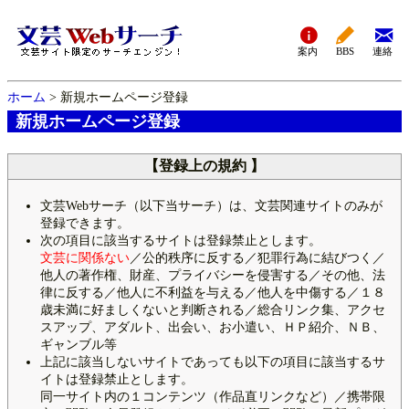
案内
BBS
連絡
ホーム
> 新規ホームページ登録
新規ホームページ登録
【登録上の規約 】
文芸Webサーチ（以下当サーチ）は、文芸関連サイトのみが
登録できます。
次の項目に該当するサイトは登録禁止とします。
文芸に関係ない
／公的秩序に反する／犯罪行為に結びつく／
他人の著作権、財産、プライバシーを侵害する／その他、法
律に反する／他人に不利益を与える／他人を中傷する／１８
歳未満に好ましくないと判断される／総合リンク集、アクセ
スアップ、アダルト、出会い、お小遣い、ＨＰ紹介、ＮＢ、
ギャンブル等
上記に該当しないサイトであっても以下の項目に該当するサ
イトは登録禁止とします。
同一サイト内の１コンテンツ（作品直リンクなど）／携帯限