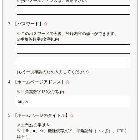
※携帯メールアドレスはご遠慮下さい。
【パスワード】
☆
※このパスワードで今後、登録内容の修正ができます。
※半角英数字
8
文字以内
(もう一度確認のため入力してください)
【ホームページアドレス】
☆
※半角英数字
130
文字以内
【ホームページのタイトル】
☆
※全角
25
文字以内
※［＠、■、☆、機種依存文字、半角記号（, < > @）、URL］
は不可