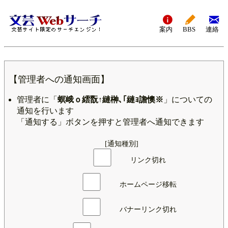
案内
BBS
連絡
【管理者への通知画面】
管理者に「
螟峨ｏ繧翫↑縺榊､｢縺ｮ譫懊※
」についての
通知を行います
「通知する」ボタンを押すと管理者へ通知できます
[通知種別]
リンク切れ
ホームページ移転
バナーリンク切れ