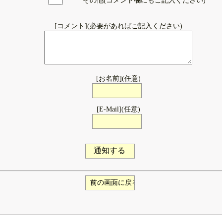
その他(コメント欄にもご記入ください)
[コメント](必要があればご記入ください)
[お名前](任意)
[E-Mail](任意)