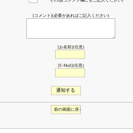
その他(コメント欄にもご記入ください)
[コメント](必要があればご記入ください)
[お名前](任意)
[E-Mail](任意)