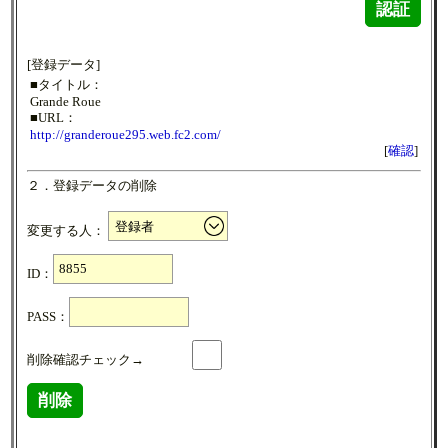
認証
[登録データ]
■タイトル：
Grande Roue
■URL：
http://granderoue295.web.fc2.com/
[
確認
]
２．登録データの削除
変更する人：
ID：
PASS：
削除確認チェック→
削除