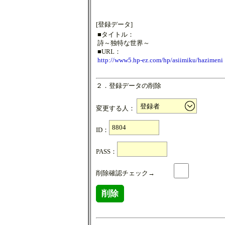
[登録データ]
■タイトル：
詩～独特な世界～
■URL：
http://www5.hp-ez.com/hp/asiimiku/hazimeni
２．登録データの削除
変更する人：
ID：
PASS：
削除確認チェック→
削除