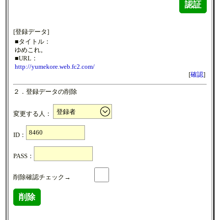
認証
[登録データ]
■タイトル：
ゆめこれ。
■URL：
http://yumekore.web.fc2.com/
[
確認
]
２．登録データの削除
変更する人：
ID：
PASS：
削除確認チェック→
削除