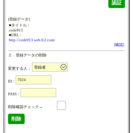
認証
[登録データ]
■タイトル：
code913
■URL：
http://code913.web.fc2.com/
[
確認
]
２．登録データの削除
変更する人：
ID：
PASS：
削除確認チェック→
削除