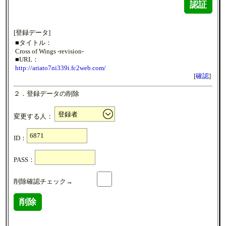
認証
[登録データ]
■タイトル：
Cross of Wings -revision-
■URL：
http://ariato7ni339i.fc2web.com/
[
確認
]
２．登録データの削除
変更する人：
ID：
PASS：
削除確認チェック→
削除