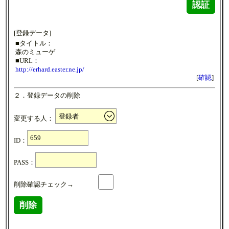
認証
[登録データ]
■タイトル：
森のミューゲ
■URL：
http://erhard.easter.ne.jp/
[
確認
]
２．登録データの削除
変更する人：
ID：
PASS：
削除確認チェック→
削除