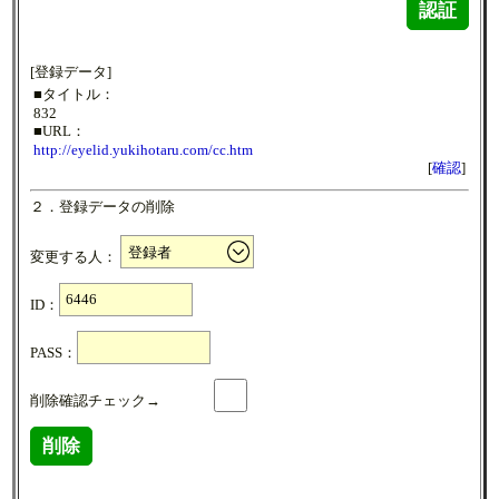
認証
[登録データ]
■タイトル：
832
■URL：
http://eyelid.yukihotaru.com/cc.htm
[
確認
]
２．登録データの削除
変更する人：
ID：
PASS：
削除確認チェック→
削除