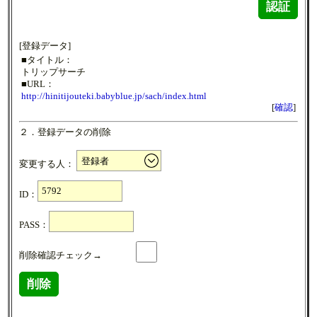
認証
[登録データ]
■タイトル：
トリップサーチ
■URL：
http://hinitijouteki.babyblue.jp/sach/index.html
[
確認
]
２．登録データの削除
変更する人：
ID：
PASS：
削除確認チェック→
削除