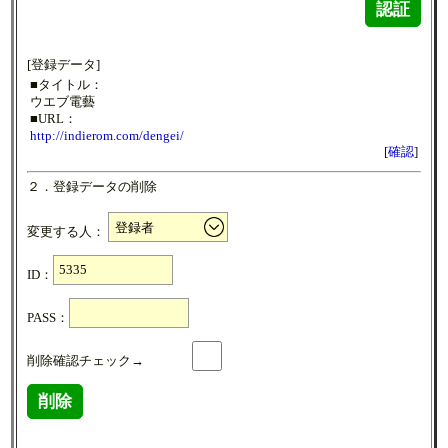
認証
[登録データ]
■タイトル：
ウエブ電藝
■URL：
http://indierom.com/dengei/
[
確認
]
２．登録データの削除
変更する人：
ID：
PASS：
削除確認チェック→
削除