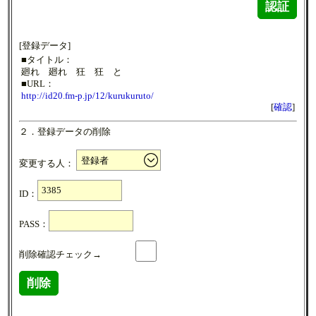
認証
[登録データ]
■タイトル：
廻れ 廻れ 狂 狂 と
■URL：
http://id20.fm-p.jp/12/kurukuruto/
[
確認
]
２．登録データの削除
変更する人：
ID：
PASS：
削除確認チェック→
削除