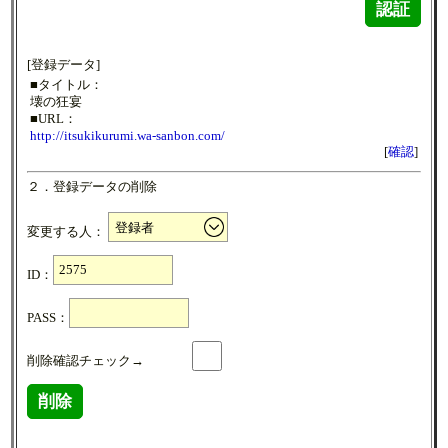
認証
[登録データ]
■タイトル：
壊の狂宴
■URL：
http://itsukikurumi.wa-sanbon.com/
[
確認
]
２．登録データの削除
変更する人：
ID：
PASS：
削除確認チェック→
削除