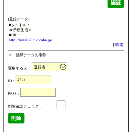
認証
[登録データ]
■タイトル：
≪矛盾生活≫
■URL：
http://lalala37.aikotoba.jp/
[
確認
]
２．登録データの削除
変更する人：
ID：
PASS：
削除確認チェック→
削除