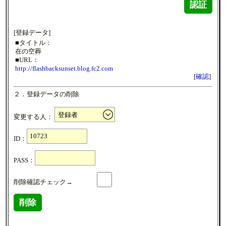
認証
[登録データ]
■タイトル：
在の空葬
■URL：
http://flashbacksunset.blog.fc2.com
[
確認
]
２．登録データの削除
変更する人：
ID：
PASS：
削除確認チェック→
削除