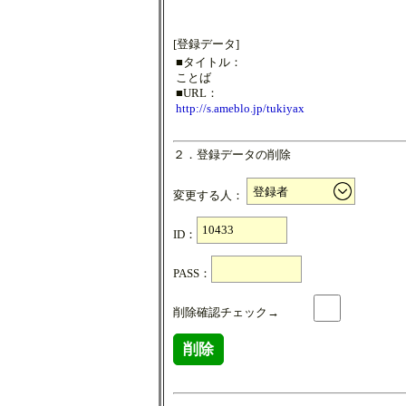
[登録データ]
■タイトル：
ことば
■URL：
http://s.ameblo.jp/tukiyax
２．登録データの削除
変更する人：
ID：
PASS：
削除確認チェック→
削除