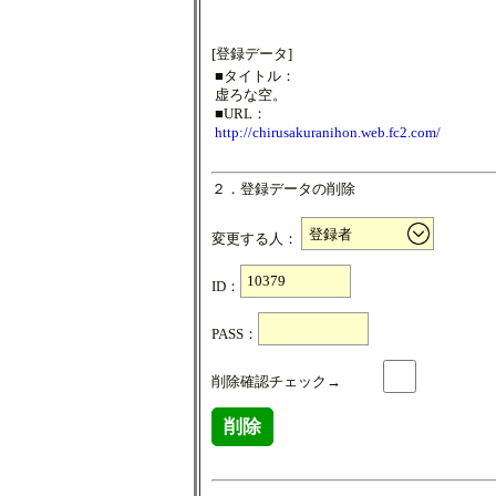
[登録データ]
■タイトル：
虚ろな空。
■URL：
http://chirusakuranihon.web.fc2.com/
２．登録データの削除
変更する人：
ID：
PASS：
削除確認チェック→
削除