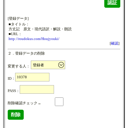
認証
[登録データ]
■タイトル：
方丈記 原文・現代語訳・解説・朗読
■URL：
http://roudokus.com/Houjyouki/
[
確認
]
２．登録データの削除
変更する人：
ID：
PASS：
削除確認チェック→
削除