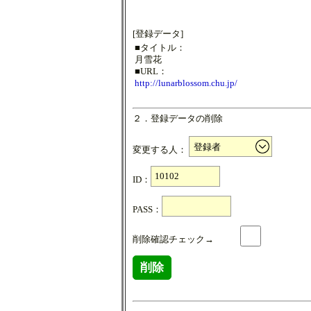
[登録データ]
■タイトル：
月雪花
■URL：
http://lunarblossom.chu.jp/
２．登録データの削除
変更する人：
ID：
PASS：
削除確認チェック→
削除