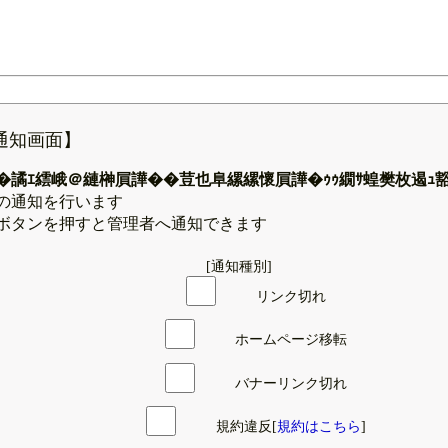
通知画面】
�譎ｴ繧峨＠縺榊屓譁��荳也阜縲縲懷屓譁�ｩｩ繝ｻ蝗樊枚遏ｭ
の通知を行います
ボタンを押すと管理者へ通知できます
[通知種別]
リンク切れ
ホームページ移転
バナーリンク切れ
規約違反[
規約はこちら
]