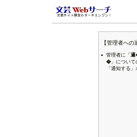
【管理者への
管理者に「
邏
�
」について
「通知する」