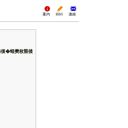
案内
BBS
連絡
豁後�蝗樊枚豁後