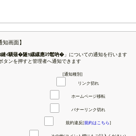
通知画面】
ｺ縺ｨ驕薙�隧ｩ縲縲應ｽｳ髱吶�
」についての通知を行います
ボタンを押すと管理者へ通知できます
[通知種別]
リンク切れ
ホームページ移転
バナーリンク切れ
規約違反[
規約はこちら
]