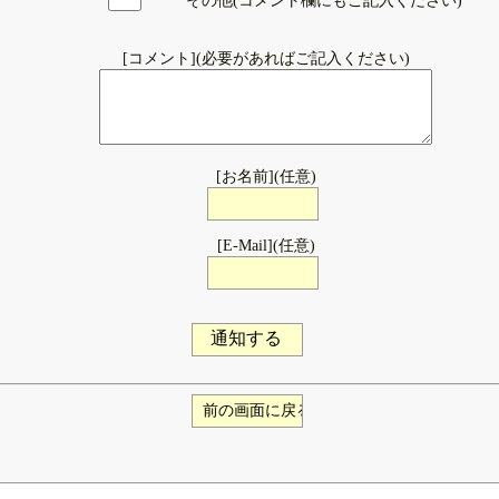
その他(コメント欄にもご記入ください)
[コメント](必要があればご記入ください)
[お名前](任意)
[E-Mail](任意)