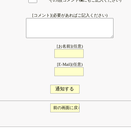
その他(コメント欄にもご記入ください)
[コメント](必要があればご記入ください)
[お名前](任意)
[E-Mail](任意)