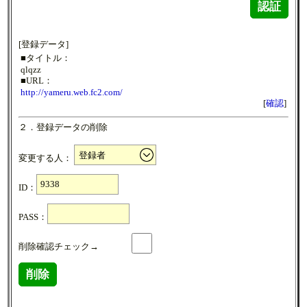
認証
[登録データ]
■タイトル：
qlqzz
■URL：
http://yameru.web.fc2.com/
[
確認
]
２．登録データの削除
変更する人：
ID：
PASS：
削除確認チェック→
削除