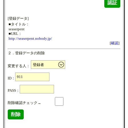
認証
[登録データ]
■タイトル：
seaserpent
■URL：
http://seaserpent.nobody.jp/
[
確認
]
２．登録データの削除
変更する人：
ID：
PASS：
削除確認チェック→
削除