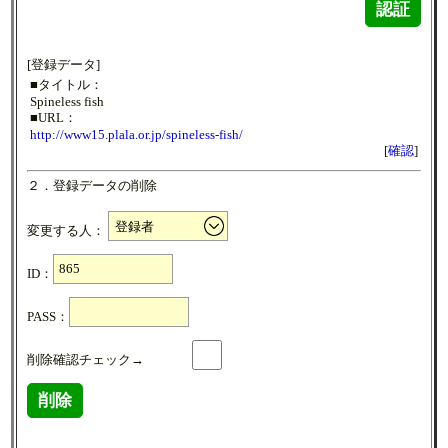
認証
[登録データ]
■タイトル：
Spineless fish
■URL：
http://www15.plala.or.jp/spineless-fish/
[
確認
]
２．登録データの削除
変更する人：
ID：
PASS：
削除確認チェック→
削除