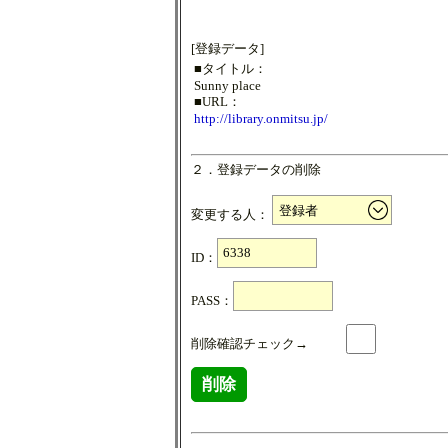
[登録データ]
■タイトル：
Sunny place
■URL：
http://library.onmitsu.jp/
２．登録データの削除
変更する人：
ID：
PASS：
削除確認チェック→
削除