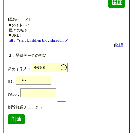
認証
[登録データ]
■タイトル：
星々の呟き
■URL：
http://starofchildren.blog.shinobi.jp/
[
確認
]
２．登録データの削除
変更する人：
ID：
PASS：
削除確認チェック→
削除