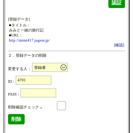
認証
[登録データ]
■タイトル：
みみと一緒の旅行記
■URL：
http://mimi417.jugem.jp/
[
確認
]
２．登録データの削除
変更する人：
ID：
PASS：
削除確認チェック→
削除