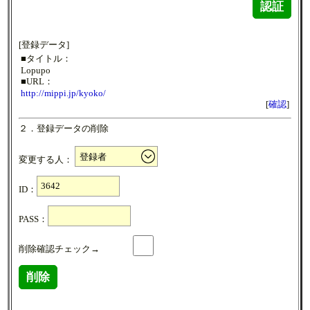
認証
[登録データ]
■タイトル：
Lopupo
■URL：
http://mippi.jp/kyoko/
[
確認
]
２．登録データの削除
変更する人：
ID：
PASS：
削除確認チェック→
削除