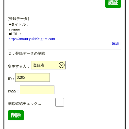
認証
[登録データ]
■タイトル：
avenue
■URL：
http://amour.yukishigure.com
[
確認
]
２．登録データの削除
変更する人：
ID：
PASS：
削除確認チェック→
削除