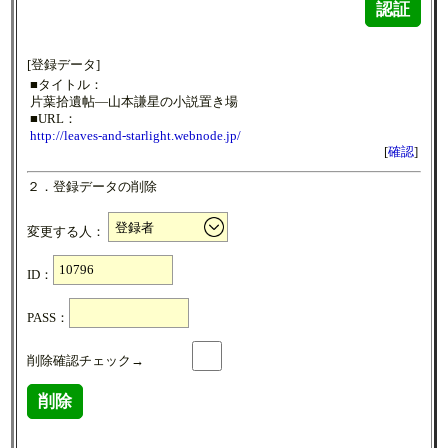
認証
[登録データ]
■タイトル：
片葉拾遺帖―山本謙星の小説置き場
■URL：
http://leaves-and-starlight.webnode.jp/
[
確認
]
２．登録データの削除
変更する人：
ID：
PASS：
削除確認チェック→
削除